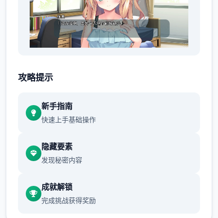
明明瞒着老爷交往，现今还同居。
攻略提示
新手指南
快速上手基础操作
隐藏要素
发现秘密内容
想是这么想，但同居可以不用顾虑外人眼光亲
成就解锁
热，首屈首指终我没能抵挡诱惑。
完成挑战获得奖励