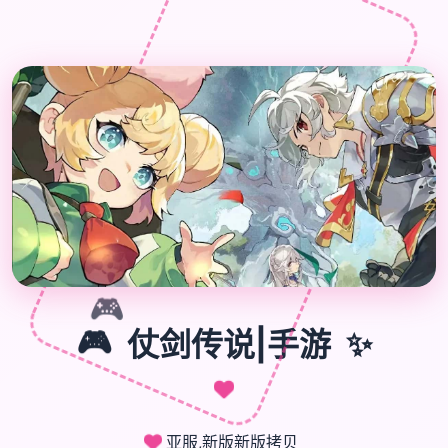
🎮
🎮
✨
仗剑传说|手游
亚服,新版新版拷贝