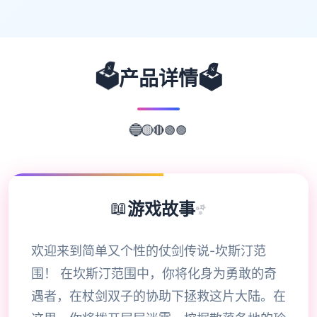
🗳️
🗳️
产品详情
🟣
🟢
🔴
🔵
🟡
📖
游戏故事
✨
欢迎来到简单又个性的仗剑传说-坎斯汀范
围！ 在坎斯汀范围中，你将化身为勇敢的奇
遇者，在杖剑双子的协助下拯救这片大陆。在