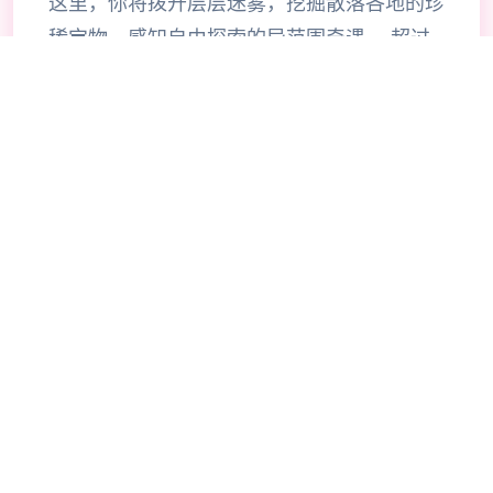
这里，你将拨开层层迷雾，挖掘散落各地的珍
稀宝物，感知自由探索的异范围奇遇。 超过
200种能力自由搭配，打造专属于你的竞技风
格。当然，旅途中你也会邂逅来自各地的伙
伴，与他们并肩作战，共同磨练隐秘的圣兽。
《杖剑传说》是3款怪简单的异范围奇遇手
游。 在这里，你将作为奇遇者，去自由探索
坎斯汀范围的每个这个角落。 你将会在这里
拨开地图迷雾，寻得掉落在各地的珍稀宝物，
感知简单爽快的异范围之旅。当然，在旅途的
过程中，你还会邂逅各色伙伴，与他们并肩作
战，共同磨练隐秘的圣兽。 快来开启首场超
轻爽的异范围之旅吧！ 【睡觉变强真放置】
窝在柔软床榻，睡觉就能成长。浮空岛上坐看