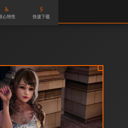
♿
🖇️
核心特性
快速下载