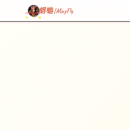
~~~
★
♡
✦
✧
♥
~
→
↗
蜉蝣|MayFly
✦ ✧ ★