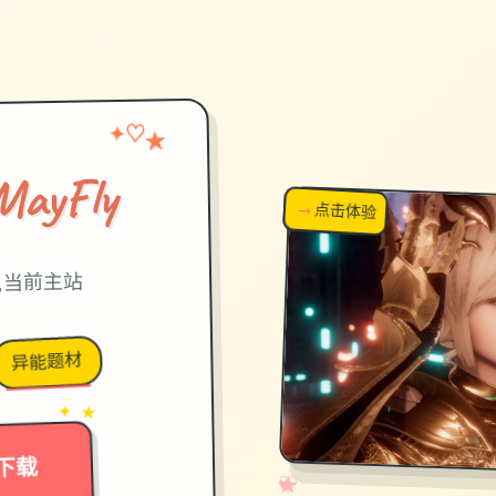
✦
★
♡
ayFly
→
↗
点击体验
超棒！
,当前主站
异能题材
→
✦ ★
下载
✧
♡
★
♥