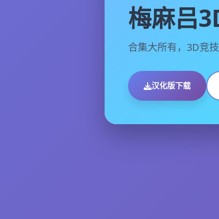
梅麻吕3
合集大所有，3D竞
汉化版下载