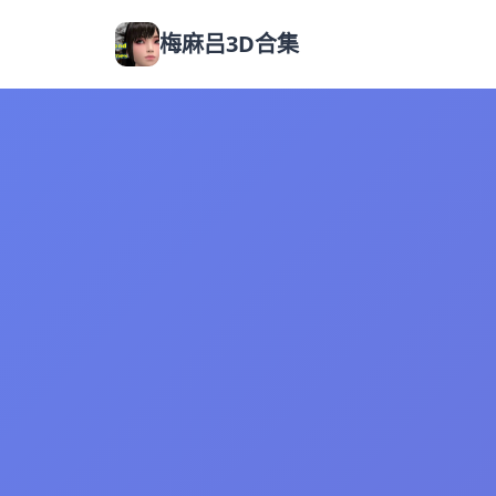
梅麻吕3D合集