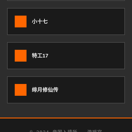
小十七
特工17
绯月修仙传