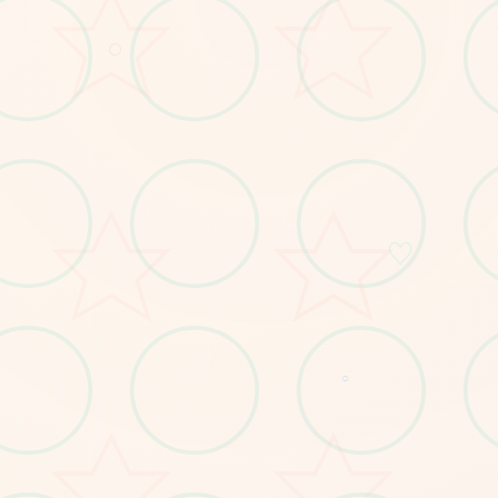
○
♡
○