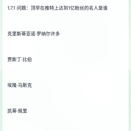
1.7.1 问题：顶早在推特上达到1亿粉丝的名人是谁
克里斯蒂亚诺·罗纳尔许多
贾斯丁·比伯
埃隆·马斯克
凯蒂·佩里