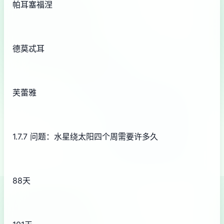
帕耳塞福涅
德莫忒耳
芙蕾雅
1.7.7 问题：水星绕太阳四个周需要许多久
88天