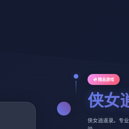
💿 精品游戏
侠女
侠女逍遥录。专业