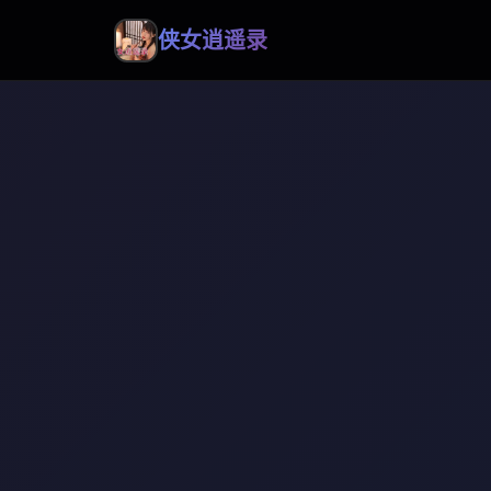
侠女逍遥录