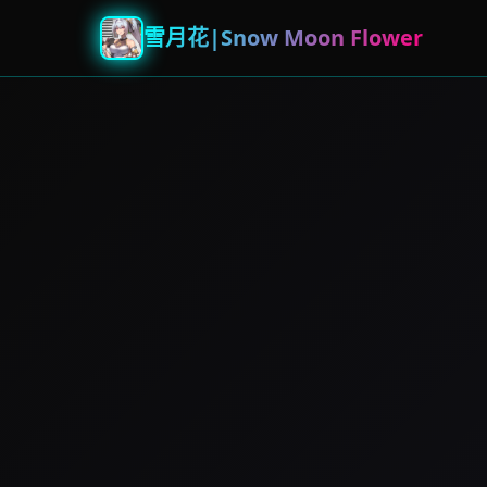
雪月花|Snow Moon Flower