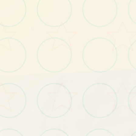
○
○
♡