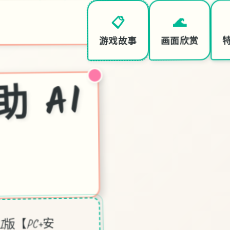
🌊
📋
画面欣赏
游戏故事
女
15
赞
AI
AI版【PC+安