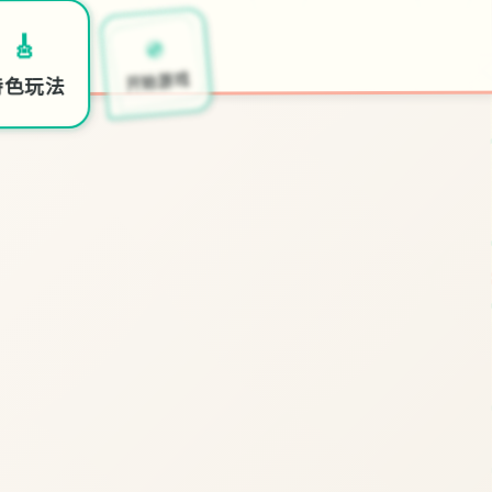
💿
🎸
开始游戏
特色玩法