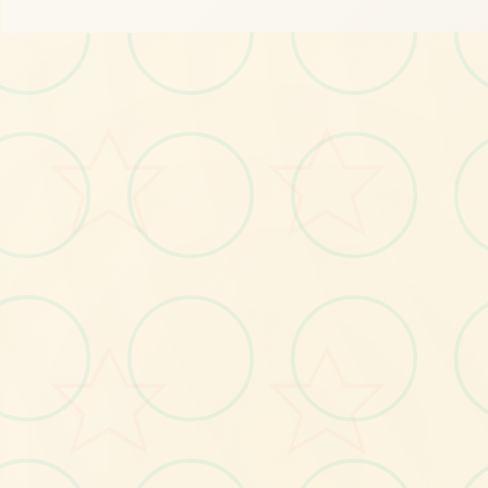
📻
No.1