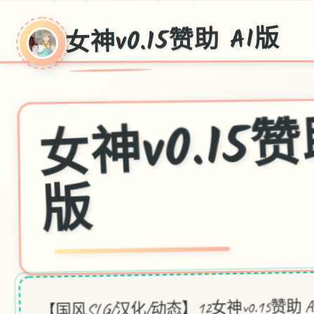
女神v0.15赞助 AI版
神v0.
助 
♡
版
【国风SLG/汉化/动态】12女神v0.15赞助 