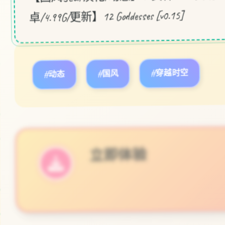
卓/4.99G/更新】12 Goddesses [v0.15]
#动态
#国风
#穿越时空
立即体验
免费完整版游戏