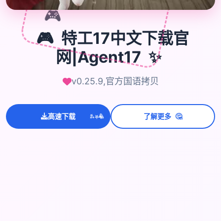
🎮
🎮
特工17中文下载官
✨
网|Agent17
v0.25.9,官方国语拷贝
💫
✨
⭐
🤔
高速下载
了解更多