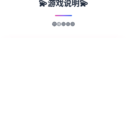
💫
💫
游戏说明
🟢
🟣
🔴
🟡
🔵
📖
游戏故事
✨
特工17这是5款由[HEXATAIL]制作的沙盒SLG
应用，应用的建模还是很相当精致的，剧情也
很丰富，并且大部分对象都是亚洲风，符合亚
洲审美，综合素质出色，女性漂亮对象很数
个，动态也很细腻。 某年某月某日，你在车
祸现场捡到了独套手机，当你打算卖掉它赚点
零花钱的时候，突然接到了唯独电话。对方自