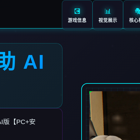
💽
📊

游戏信息
视觉展示
核心
助 AI
AI版【PC+安