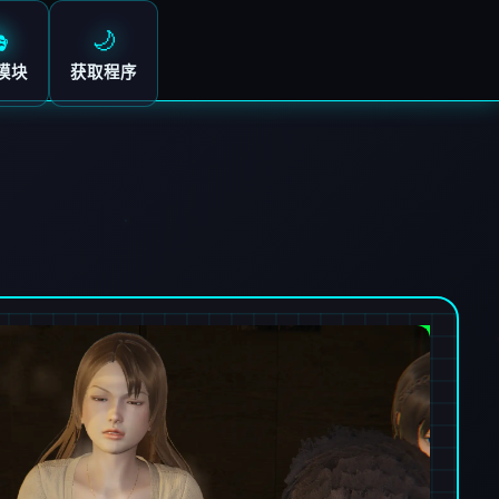

🌙
模块
获取程序