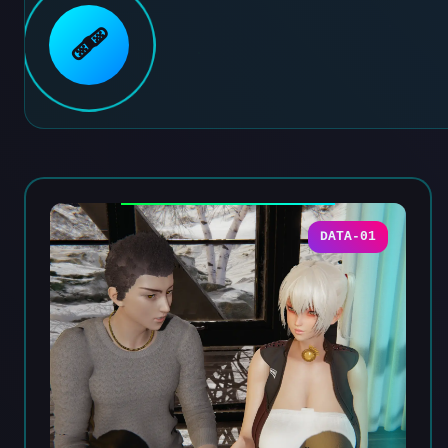
🩹
DATA-01