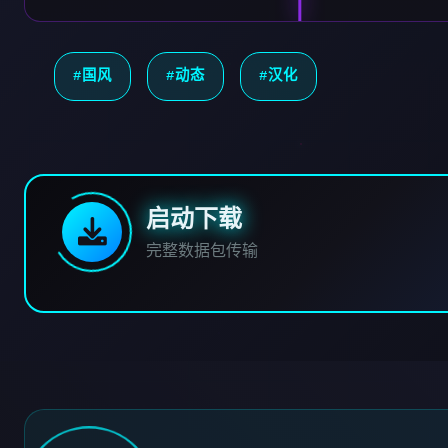
#国风
#动态
#汉化
启动下载
完整数据包传输