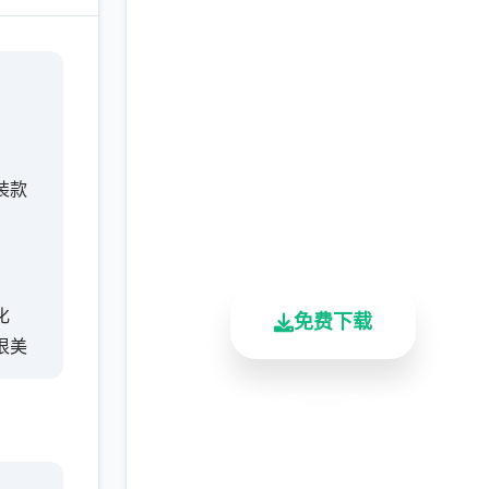
即刻下载 甜心选择
2（Honey Select 2）
完整版游戏，免费体验
装款
2.3M+
4.9/5
900K+
。
总下载量
用户评分
活跃用户
化
免费下载
很美
安全下载
高速安装
完全免费
客服支持
的独