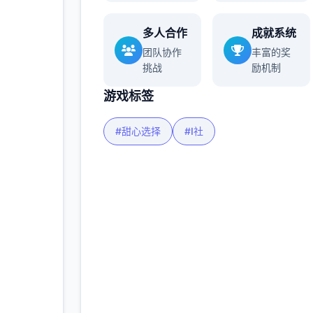
玩家
多人合作
成就系统
团队协作
丰富的奖
挑战
励机制
多
游戏标签
#甜心选择
#I社