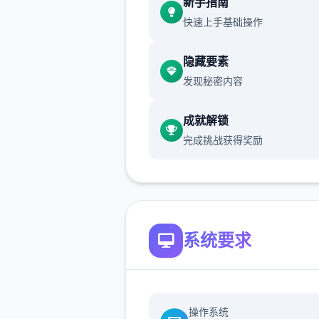
新手指南
特性了，你可以去各种地方享
快速上手基础操作
约的生活。
4、实时演算
隐藏要素
发现秘密内容
领略中的动作都是根据体系实
算赢得的，每个次都会有不同
成就解锁
现，让审美疲劳从此不见。
完成挑战获得奖励
5、心情反应
妹子会根据你的互动方法改变
情，心情变化会影响到女孩子
的反应。
系统要求
操作系统