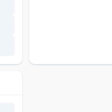
受预
时演
表
心
对你