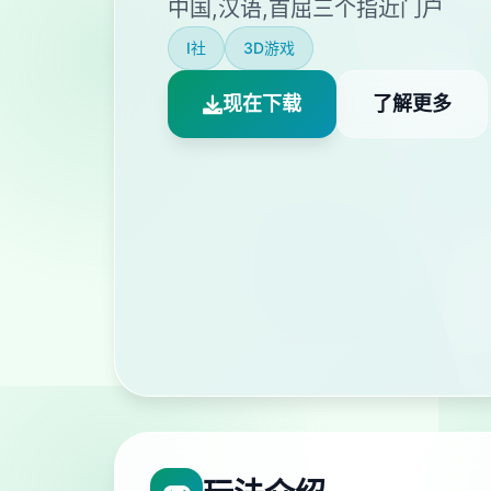
中国,汉语,首屈三个指近门户
I社
3D游戏
现在下载
了解更多