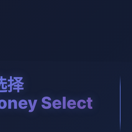
选择
ney Select