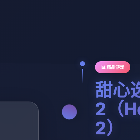
📊 精品游戏
甜心
2（Ho
2）