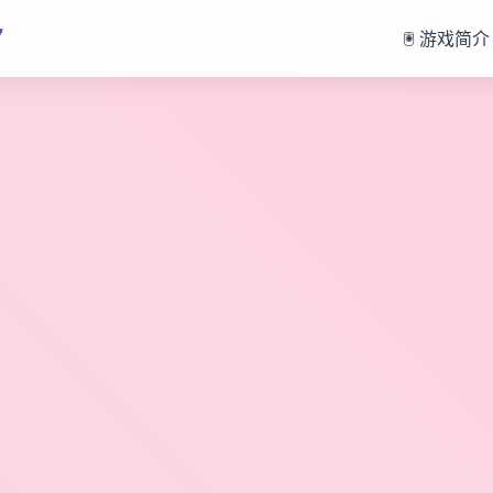
7
🖲️ 游戏简介