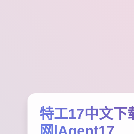
特工17中文下
网|Agent17