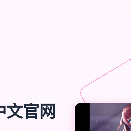
|中文官网