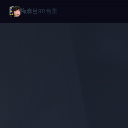
梅麻吕3D合集