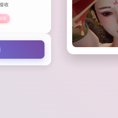
文接收
扮演
版