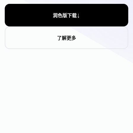
↓
润色版下载
了解更多