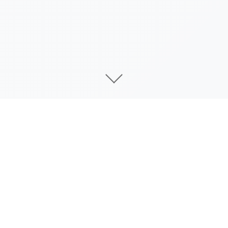
游戏说明
名称: 帝国入境所