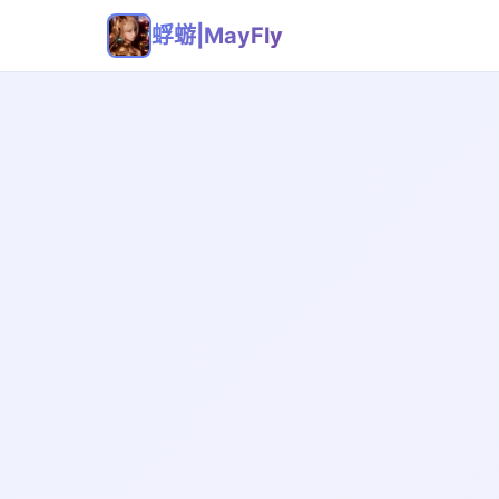
蜉蝣|MayFly