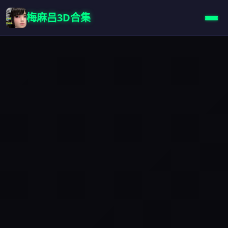
梅麻吕3D合集