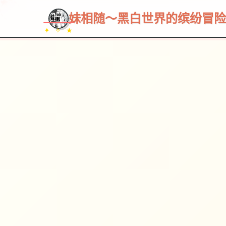
妹相随～黑白世界的缤纷冒险
✦ ✧ ★