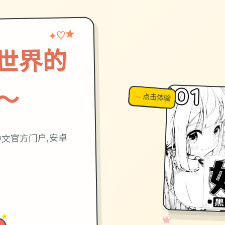
♡
★
✦
世界的
～
→
↗
点击体验
超棒！
中文官方门户,安卓
 ★
✧
♡
★
♥