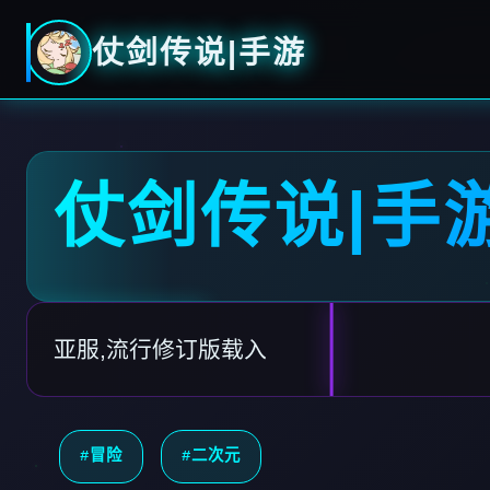
仗剑传说|手游
仗剑传说|手
亚服,流行修订版载入
#冒险
#二次元