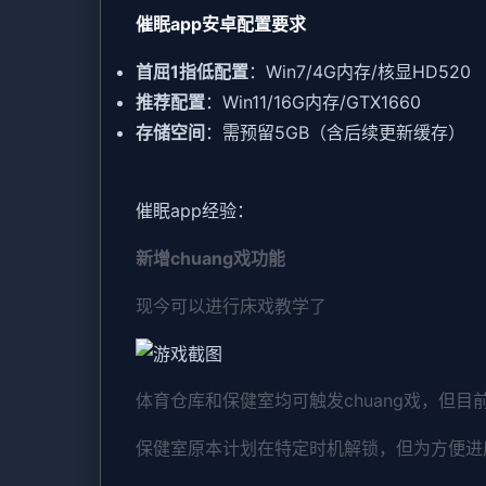
催眠app安卓配置要求
​首屈1指低配置​
​：Win7/4G内存/核显HD520
​推荐配置​
​：Win11/16G内存/GTX1660
​存储空间​
​：需预留5GB（含后续更新缓存）
催眠app经验：
新增chuang戏功能
现今可以进行床戏教学了
体育仓库和保健室均可触发chuang戏，但目
保健室原本计划在特定时机解锁，但为方便进