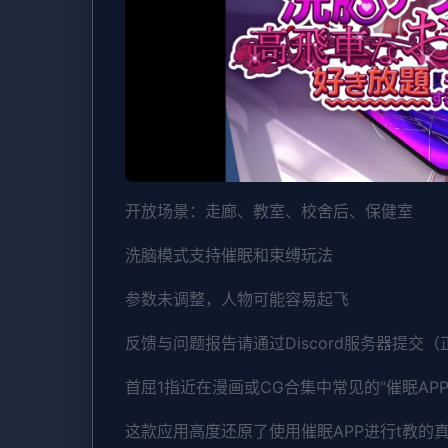
开放场景：走廊、教室、校舍后、保健室
洗脑模式支持催眠和束缚玩法
参数未调整，人物可能容易起飞
反馈与问题报告请通过Discord服务器提交
首屈1指近在漫画或CG合集中常见的“催眠AP
这款应用高度还原了使用催眠APP进行t教