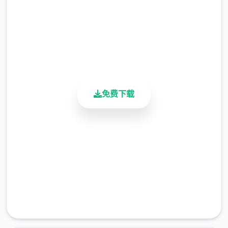
衣柜功能
总下载量
4.9/5
用户评分
900K+
活跃用户
免费下载
绘制了衣柜内部，梦璃所有的衣服都会收纳在
安全下载
衣柜中。
高速安装
完全免费
客服支持