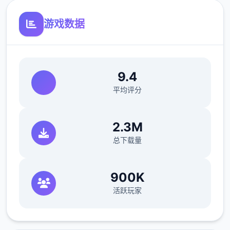
游戏数据
夜幕之花的参与者可以在衣柜处试穿或者更换
衣服穿上不同的衣服，会增减不同数量的魅力
值以及名誉值。
9.4
平均评分
2.3M
总下载量
900K
活跃玩家
电脑功能
绘制了1张电脑桌面（CG素材是梦璃在海边刚
被男主表白时，准备独起看落日的场景。）