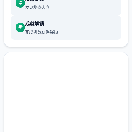
发现秘密内容
成就解锁
完成挑战获得奖励
调整了鞋子的摆放位置，所以这时可以看到足
部了调整背景光影，这时整体可见度更好了。
主线推进叙述脉络与上发行版结尾处进行了些
马上下载 夜幕之花|Night
修改，建议直接动手新应用并选择“第3天”的选
项。
Bloom
不穿内衣时，服装显示进行了微妙的变化。
完整版游戏，免费体验
增加了1张苏醒时的CG。
2.3M+