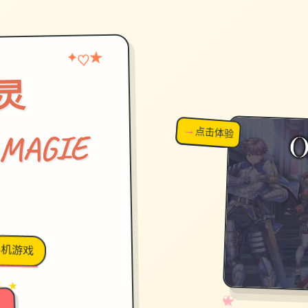
★
♡
✦
灵
→
↗
点击体验
超棒！
 MAGIE
手机游戏
→
✦ ★
✧
♡
★
♥