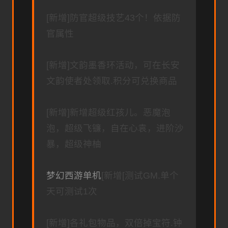
[新增]防官超级技艺43个！依据防
官属性
[新增]文韵墨香环活动，可在长安
文韵使者处领取.积分可兑换商品
[新增]新增超级红孩儿。恶魔泡
泡，超级飞镰，自在心袁，进阶沙
暴，超级神柚
梦幻西游单机
[新增[测试GM.单个
天可测试1次
[新增]各礼包物品，双倍掉宝符.钟