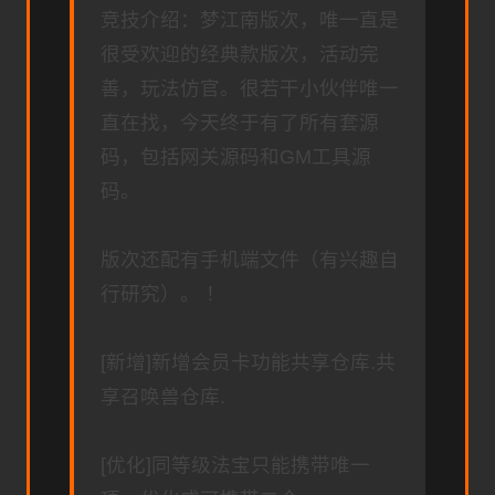
竞技介绍：梦江南版次，唯一直是
很受欢迎的经典款版次，活动完
善，玩法仿官。很若干小伙伴唯一
直在找，今天终于有了所有套源
码，包括网关源码和GM工具源
码。
版次还配有手机端文件（有兴趣自
行研究）。 ！
[新增]新增会员卡功能共享仓库.共
享召唤兽仓库.
[优化]同等级法宝只能携带唯一