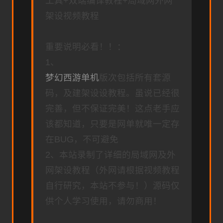
工具+双端编译教程+局域网外网
架设视频教程
重要说明必看！！：
1、
梦幻西游单机
版次包括所有套源
码，及建架设设教程。虽说已经很
完善，但不保证完美！这点老手应
该都知道，只要是网单就唯一定存
在BUG，不可避免
2、本站录制了详细的局域网及外
网架设教程（外网请根据视频教程
自行研究，本站不参与！）源码仅
供个人学习使用，请勿商用！