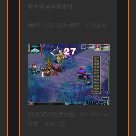
馗令牌.副本重置丹
[新增]门仿官房屋结构，优化房屋
[所增]修改比武大会，1v1.3v3.5v5
模式，优化比武