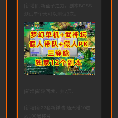
[新增]门新童子之力，副本BOSS
测试单个天可以测试3次。
[新增]新轮回境，共7层.
[新増]新22套新祥瑞.通天塔10层
到100层称号