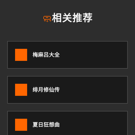
🧼
相关推荐
梅麻吕大全
绯月修仙传
夏日狂想曲