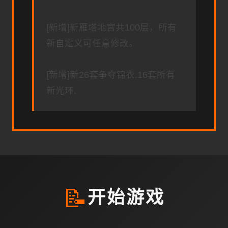
[新增]新雁塔地宫共100层，所有
新自定义可任意修改。
[新增]新26套争夺锦衣.16套所有
新光环.
📝
开始游戏