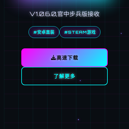
V1.0.6.0,官中步兵版接收
#安卓直装
#STEAM游戏
高速下载
了解更多