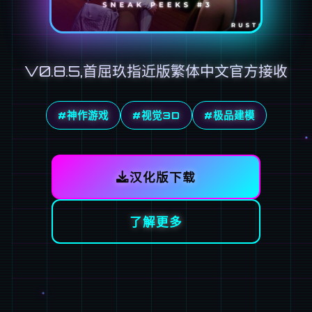
V0.8.5,首屈玖指近版繁体中文官方接收
#神作游戏
#视觉3D
#极品建模
汉化版下载
了解更多