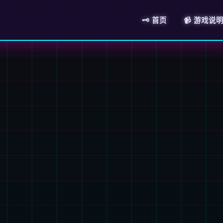
🗝️ 首页
📹 游戏说