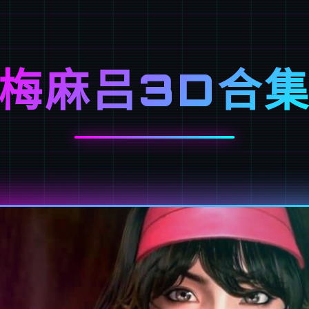
梅麻吕3D合