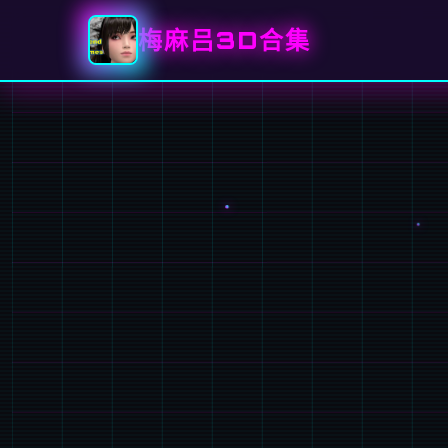
梅麻吕3D合集