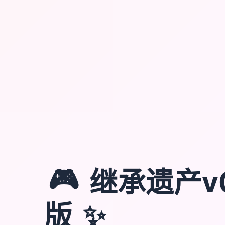
🎮
继承遗产v0.
✨
版